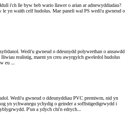
ull i'ch lle byw heb wario llawer o arian ar adnewyddiadau?
w le yn waith celf hudolus. Mae paneli wal PS wedi'u gwneud o
 syfrdanol. Wedi'u gwneud o ddeunydd polywrethan o ansawdd
 lliwiau realistig, maent yn creu awyrgylch gweledol hudolus
w eu ...
thriadol. Wedi'u gwneud o ddeunyddiau PVC premiwm, nid yn
nog yn ychwanegu ychydig o geinder a soffistigedigrwydd i
blygrwydd. P'un a ydych chi'n edrych...