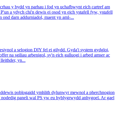
rhau y bydd yn parhau i fod yn uchafbwynt eich cartref am
'un a ydych chi'n dewis ei osod yn eich ystafell fyw, ystafell
ond darn addurniadol, maent yn aml-...
ynol a selogion DIY fel ei gilydd. Gyda'i system gydgloi,
r na sgiliau arbenigol, sy'n eich galluogi i arbed amser ac
eithder, yn...
n ddewis poblogaidd ymhlith dylunwyr mewnol a pherchnogion
af nodedig paneli wal PS yw eu hyblygrwydd anhygoel. Ar gael