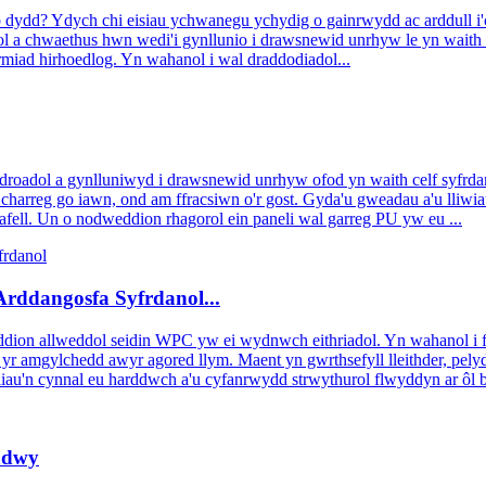
b dydd? Ydych chi eisiau ychwanegu ychydig o gainrwydd ac arddull i'
sol a chwaethus hwn wedi'i gynllunio i drawsnewid unrhyw le yn waith
miad hirhoedlog. Yn wahanol i wal draddodiadol...
roadol a gynlluniwyd i drawsnewid unrhyw ofod yn waith celf syfrd
 charreg go iawn, ond am ffracsiwn o'r gost. Gyda'u gweadau a'u lliwia
tafell. Un o nodweddion rhagorol ein paneli wal garreg PU yw eu ...
rddangosfa Syfrdanol...
 allweddol seidin WPC yw ei wydnwch eithriadol. Yn wahanol i fyrd
l yr amgylchedd awyr agored llym. Maent yn gwrthsefyll lleithder, p
liau'n cynnal eu harddwch a'u cyfanrwydd strwythurol flwyddyn ar ôl b
adwy