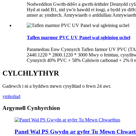
Nodweddion Gwrth-ddŵr a gwrth-leithder Deunydd cyfans
Hyd at radd B1, nid yw'n hawdd ei losgi, a bydd yn diff
amser ac ymdrech. Amrywiaeth o arddulliau Amrywiaeth o
Taflen marmor PVC UV Panel wal sgleiniog uchel
Paramedrau Enw Cynnyrch Taflen farmor UV PVC (TAFLE
2440.1220 * 2800.1220 * 3000 Mwy o feintiau, cysyll
Cynnyrch 40% PVC + 58% Calsiwm carbonad + 2% 0 erail
CYLCHLYTHYR
Gadewch i ni a byddwn mewn cysylltiad o fewn 24 awr.
ymholiad
Argymell Cynhyrchion
Panel Wal PS Gwydn ar gyfer Tu Mewn Chwaet