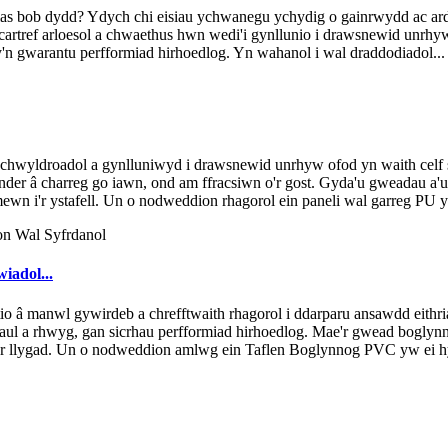
las bob dydd? Ydych chi eisiau ychwanegu ychydig o gainrwydd ac ardd
cartref arloesol a chwaethus hwn wedi'i gynllunio i drawsnewid unrhy
n gwarantu perfformiad hirhoedlog. Yn wahanol i wal draddodiadol...
chwyldroadol a gynlluniwyd i drawsnewid unrhyw ofod yn waith celf
nder â charreg go iawn, ond am ffracsiwn o'r gost. Gyda'u gweadau a'u
mewn i'r ystafell. Un o nodweddion rhagorol ein paneli wal garreg PU y
iadol...
tio â manwl gywirdeb a chrefftwaith rhagorol i ddarparu ansawdd ei
traul a rhwyg, gan sicrhau perfformiad hirhoedlog. Mae'r gwead boglyn
i'r llygad. Un o nodweddion amlwg ein Taflen Boglynnog PVC yw ei hy