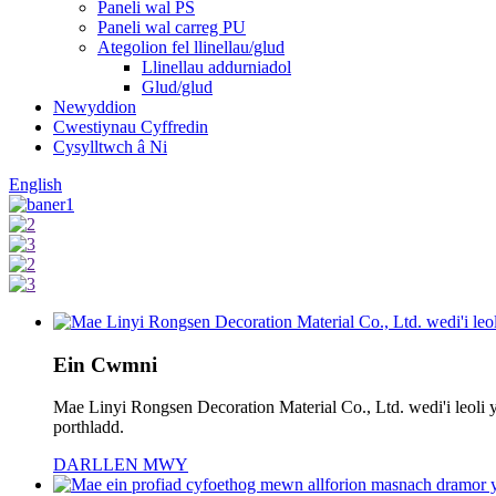
Paneli wal PS
Paneli wal carreg PU
Ategolion fel llinellau/glud
Llinellau addurniadol
Glud/glud
Newyddion
Cwestiynau Cyffredin
Cysylltwch â Ni
English
Ein Cwmni
Mae Linyi Rongsen Decoration Material Co., Ltd. wedi'i leoli yn
porthladd.
DARLLEN MWY