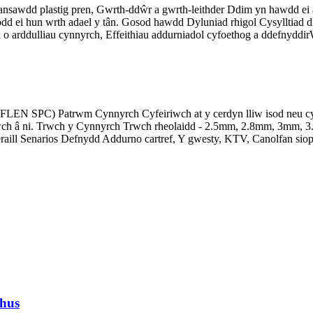
awdd plastig pren, Gwrth-ddŵr a gwrth-leithder Ddim yn hawdd ei anf
odd ei hun wrth adael y tân. Gosod hawdd Dyluniad rhigol Cysylltiad d
 arddulliau cynnyrch, Effeithiau addurniadol cyfoethog a ddefnyddir
N SPC) Patrwm Cynnyrch Cyfeiriwch at y cerdyn lliw isod neu cysy
twch â ni. Trwch y Cynnyrch Trwch rheolaidd - 2.5mm, 2.8mm, 3mm, 
l Senarios Defnydd Addurno cartref, Y gwesty, KTV, Canolfan siopa.
hus