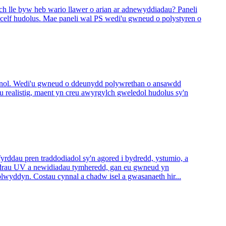
ch lle byw heb wario llawer o arian ar adnewyddiadau? Paneli
 celf hudolus. Mae paneli wal PS wedi'u gwneud o polystyren o
anol. Wedi'u gwneud o ddeunydd polywrethan o ansawdd
u realistig, maent yn creu awyrgylch gweledol hudolus sy'n
dau pren traddodiadol sy'n agored i bydredd, ystumio, a
elydrau UV a newidiadau tymheredd, gan eu gwneud yn
lwyddyn. Costau cynnal a chadw isel a gwasanaeth hir...