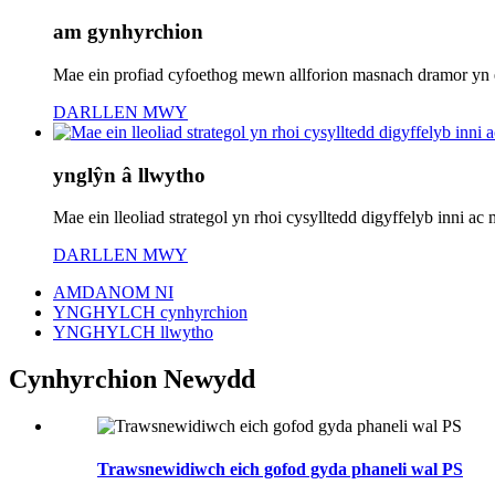
am gynhyrchion
Mae ein profiad cyfoethog mewn allforion masnach dramor yn ei
DARLLEN MWY
ynglŷn â llwytho
Mae ein lleoliad strategol yn rhoi cysylltedd digyffelyb inni 
DARLLEN MWY
AMDANOM NI
YNGHYLCH cynhyrchion
YNGHYLCH llwytho
Cynhyrchion Newydd
Trawsnewidiwch eich gofod gyda phaneli wal PS