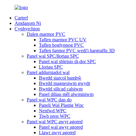
Cartref
Amdanom Ni
Cynhyrchion
Dalen marmor PVC
Taflen marmor PVC UV
Taflen boglynnog PVC
Taflen farmor PVC wedi'i hargraffu 3D
Panel wal SPC/lloriau SPC
Panel wal sbleisio di-dor SPC
Lloriau SPC
Panel addurniadol wal
Bwrdd siarcol bambŵ
Bwrdd magnesiwm gwydr
Bwrdd silicad calsiwm
Panel diliau mêl alwminiwm
Panel wal WPC dan do
Paneli Wal Plastig Wpc
Nenfwd WPC
Tiwb pren WPC
Panel wal WPC awyr agored
Panel wal awyr agored
Llawr awyr agored