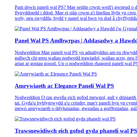
Pam dewis paneli wal PS? Mae seidin crwm wedi'i gwneud o dd
flynyddoedd i ddod. Mae ei siâp crwm a'i linellau llyfn yn creu
wely, neu swyddfa, bydd y panel wal hwn yn dod â chyffyrddi
Panel Wal PS Amlbwrpas | Addasadwy a Hawdd
Nodweddion Mae paneli wal PS yn adnabyddus am eu rhwyddineb
gallwch chi greu waliau nodwedd trawiadol, waliau acen, neu h
arian ar gostau gosod. Un o nodweddion rhagorol paneli wal PS
Amrywiaeth ac Elegance Paneli Wal PS
Nodweddion O ran gwella eich gofod mewnol, gall y driniae
tai. Gyda'u hyblygrwydd a'u ceinder, mae'r paneli hyn yn cyn
mewn amrywiaeth o ddyluniadau, gweadau a gorffeniadau, gal
Trawsnewidiwch eich gofod gyda phaneli wal P