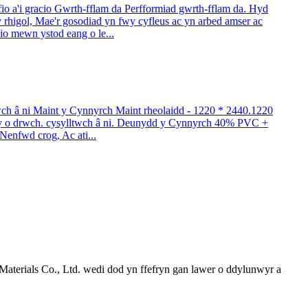
 a'i gracio Gwrth-fflam da Perfformiad gwrth-fflam da. Hyd
y rhigol, Mae'r gosodiad yn fwy cyfleus ac yn arbed amser ac
io mewn ystod eang o le...
 â ni Maint y Cynnyrch Maint rheolaidd - 1220 * 2440.1220
y o drwch. cysylltwch â ni. Deunydd y Cynnyrch 40% PVC +
enfwd crog, Ac ati...
aterials Co., Ltd. wedi dod yn ffefryn gan lawer o ddylunwyr a