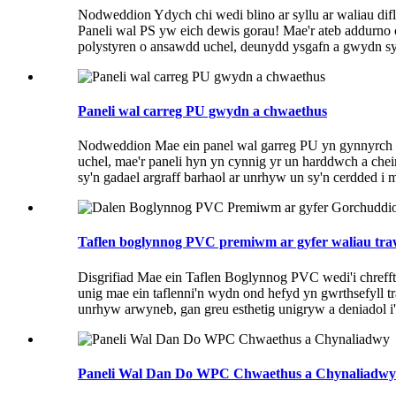
Nodweddion Ydych chi wedi blino ar syllu ar waliau dif
Paneli wal PS yw eich dewis gorau! Mae'r ateb addurno 
polystyren o ansawdd uchel, deunydd ysgafn a gwydn sy'
Paneli wal carreg PU gwydn a chwaethus
Nodweddion Mae ein panel wal garreg PU yn gynnyrch 
uchel, mae'r paneli hyn yn cynnig yr un harddwch a chei
sy'n gadael argraff barhaol ar unrhyw un sy'n cerdded i 
Taflen boglynnog PVC premiwm ar gyfer waliau traw
Disgrifiad Mae ein Taflen Boglynnog PVC wedi'i chreff
unig mae ein taflenni'n wydn ond hefyd yn gwrthsefyll 
unrhyw arwyneb, gan greu esthetig unigryw a deniadol 
Paneli Wal Dan Do WPC Chwaethus a Chynaliadwy