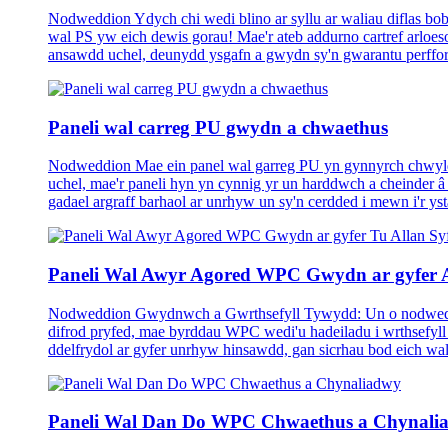
Nodweddion Ydych chi wedi blino ar syllu ar waliau diflas bo
wal PS yw eich dewis gorau! Mae'r ateb addurno cartref arloe
ansawdd uchel, deunydd ysgafn a gwydn sy'n gwarantu perffor
Paneli wal carreg PU gwydn a chwaethus
Nodweddion Mae ein panel wal garreg PU yn gynnyrch chwyld
uchel, mae'r paneli hyn yn cynnig yr un harddwch a cheinder â
gadael argraff barhaol ar unrhyw un sy'n cerdded i mewn i'r ys
Paneli Wal Awyr Agored WPC Gwydn ar gyfer A
Nodweddion Gwydnwch a Gwrthsefyll Tywydd: Un o nodweddion
difrod pryfed, mae byrddau WPC wedi'u hadeiladu i wrthsefyl
ddelfrydol ar gyfer unrhyw hinsawdd, gan sicrhau bod eich wa
Paneli Wal Dan Do WPC Chwaethus a Chynali