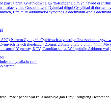
lastig pren, Gwrth-ddŵr a gwrth-leithder Ddim yn hawdd ei anffurfio
wrth adael y tân. Gosod hawdd Dyluniad rhigol Cysylltiad di-dor wrth 
nyrch, Effeithiau addurniadol cyfoethog a ddefnyddirWedi'i ddefnydd
el
 Patrwm Cynnyrch Cyfeiriwch at y cerdyn lliw isod neu cysylltwch
h y Cynnyrch Trwch rheolaidd - 2.5mm, 2.8mm, 3mm, 3.5mm, 4mm. Mw
 cartref, Y gwesty, KTV, Canolfan siopa. Wal gefndir, Addurno wal, N
hel, mae'r paneli wal PS a lansiwyd gan Linyi Rongseng Decoration M