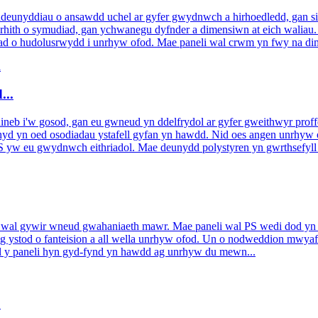
eunyddiau o ansawdd uchel ar gyfer gwydnwch a hirhoedledd, gan sic
 rhith o symudiad, gan ychwanegu dyfnder a dimensiwn at eich waliau. P
ad o hudolusrwydd i unrhyw ofod. Mae paneli wal crwm yn fwy na dim 
...
 i'w gosod, gan eu gwneud yn ddelfrydol ar gyfer gweithwyr proffesi
yd yn oed osodiadau ystafell gyfan yn hawdd. Nid oes angen unrhyw offe
 yw eu gwydnwch eithriadol. Mae deunydd polystyren yn gwrthsefyll ll
th wal gywir wneud gwahaniaeth mawr. Mae paneli wal PS wedi dod y
nig ystod o fanteision a all wella unrhyw ofod. Un o nodweddion mwy
l y paneli hyn gyd-fynd yn hawdd ag unrhyw du mewn...
S