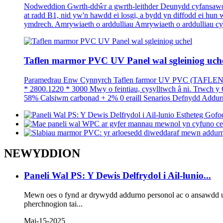
Nodweddion Gwrth-ddŵr a gwrth-leithder Deunydd cyfansawdd p
at radd B1, nid yw'n hawdd ei losgi, a bydd yn diffodd ei hun 
ymdrech. Amrywiaeth o arddulliau Amrywiaeth o arddulliau cyn
Taflen marmor PVC UV Panel wal sgleiniog uch
Paramedrau Enw Cynnyrch Taflen farmor UV PVC (TAFLEN SPC)
* 2800.1220 * 3000 Mwy o feintiau, cysylltwch â ni. Trwc
58% Calsiwm carbonad + 2% 0 eraill Senarios Defnydd Addurno
NEWYDDION
Paneli Wal PS: Y Dewis Delfrydol i Ail-lunio...
Mewn oes o fynd ar drywydd addurno personol ac o ansawdd uc
pherchnogion tai...
Mai-15-2025