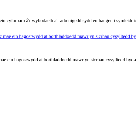
n cyfarparu â'r wybodaeth a'r arbenigedd sydd eu hangen i symleiddio'
ac mae ein hagosrwydd at borthladdoedd mawr yn sicrhau cysylltedd byd-