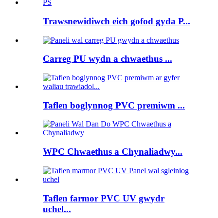
Trawsnewidiwch eich gofod gyda P...
Carreg PU wydn a chwaethus ...
Taflen boglynnog PVC premiwm ...
WPC Chwaethus a Chynaliadwy...
Taflen farmor PVC UV gwydr
uchel...