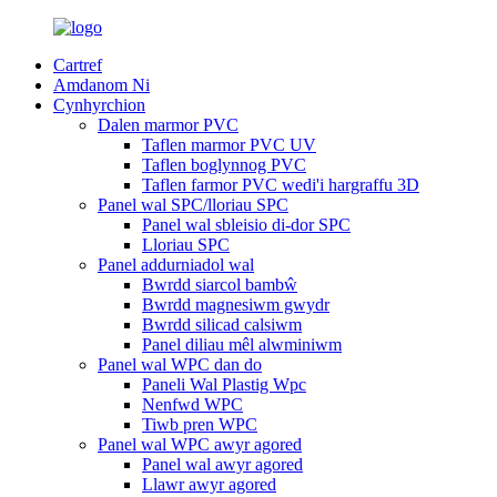
Cartref
Amdanom Ni
Cynhyrchion
Dalen marmor PVC
Taflen marmor PVC UV
Taflen boglynnog PVC
Taflen farmor PVC wedi'i hargraffu 3D
Panel wal SPC/lloriau SPC
Panel wal sbleisio di-dor SPC
Lloriau SPC
Panel addurniadol wal
Bwrdd siarcol bambŵ
Bwrdd magnesiwm gwydr
Bwrdd silicad calsiwm
Panel diliau mêl alwminiwm
Panel wal WPC dan do
Paneli Wal Plastig Wpc
Nenfwd WPC
Tiwb pren WPC
Panel wal WPC awyr agored
Panel wal awyr agored
Llawr awyr agored