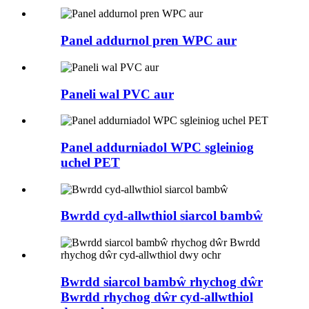
Panel addurnol pren WPC aur
Paneli wal PVC aur
Panel addurniadol WPC sgleiniog
uchel PET
Bwrdd cyd-allwthiol siarcol bambŵ
Bwrdd siarcol bambŵ rhychog dŵr
Bwrdd rhychog dŵr cyd-allwthiol