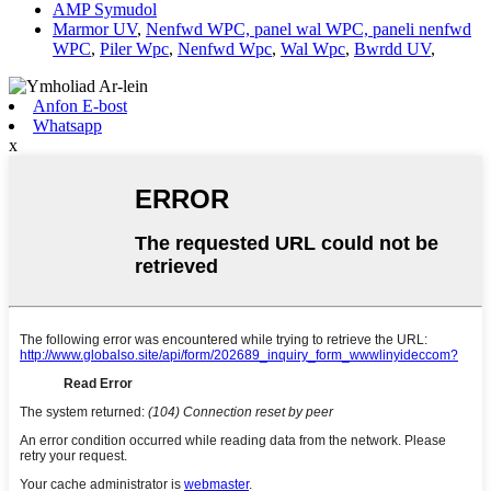
AMP Symudol
Marmor UV
,
Nenfwd WPC, panel wal WPC, paneli nenfwd
WPC
,
Piler Wpc
,
Nenfwd Wpc
,
Wal Wpc
,
Bwrdd UV
,
Anfon E-bost
Whatsapp
x