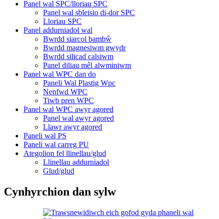
Panel wal SPC/lloriau SPC
Panel wal sbleisio di-dor SPC
Lloriau SPC
Panel addurniadol wal
Bwrdd siarcol bambŵ
Bwrdd magnesiwm gwydr
Bwrdd silicad calsiwm
Panel diliau mêl alwminiwm
Panel wal WPC dan do
Paneli Wal Plastig Wpc
Nenfwd WPC
Tiwb pren WPC
Panel wal WPC awyr agored
Panel wal awyr agored
Llawr awyr agored
Paneli wal PS
Paneli wal carreg PU
Ategolion fel llinellau/glud
Llinellau addurniadol
Glud/glud
Cynhyrchion dan sylw