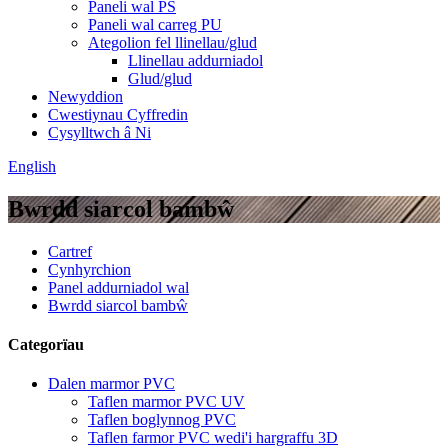
Paneli wal PS
Paneli wal carreg PU
Ategolion fel llinellau/glud
Llinellau addurniadol
Glud/glud
Newyddion
Cwestiynau Cyffredin
Cysylltwch â Ni
English
Bwrdd siarcol bambŵ
Cartref
Cynhyrchion
Panel addurniadol wal
Bwrdd siarcol bambŵ
Categorïau
Dalen marmor PVC
Taflen marmor PVC UV
Taflen boglynnog PVC
Taflen farmor PVC wedi'i hargraffu 3D