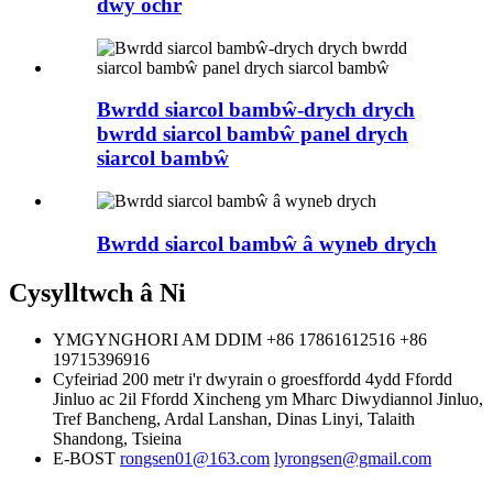
dwy ochr
Bwrdd siarcol bambŵ-drych drych
bwrdd siarcol bambŵ panel drych
siarcol bambŵ
Bwrdd siarcol bambŵ â wyneb drych
Cysylltwch â Ni
YMGYNGHORI AM DDIM
+86 17861612516
+86
19715396916
Cyfeiriad
200 metr i'r dwyrain o groesffordd 4ydd Ffordd
Jinluo ac 2il Ffordd Xincheng ym Mharc Diwydiannol Jinluo,
Tref Bancheng, Ardal Lanshan, Dinas Linyi, Talaith
Shandong, Tsieina
E-BOST
rongsen01@163.com
lyrongsen@gmail.com