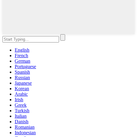
English
French
German
Portuguese
Spanish
Russian
Japanese
Korean
Arabic
Irish
Greek
Turkish
Italian
Danish
Romanian
Indonesian