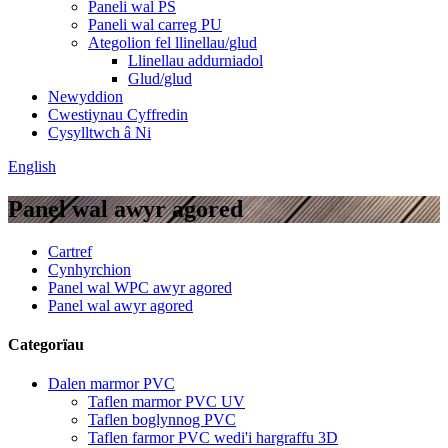
Paneli wal PS
Paneli wal carreg PU
Ategolion fel llinellau/glud
Llinellau addurniadol
Glud/glud
Newyddion
Cwestiynau Cyffredin
Cysylltwch â Ni
English
Panel wal awyr agored
Cartref
Cynhyrchion
Panel wal WPC awyr agored
Panel wal awyr agored
Categorïau
Dalen marmor PVC
Taflen marmor PVC UV
Taflen boglynnog PVC
Taflen farmor PVC wedi'i hargraffu 3D