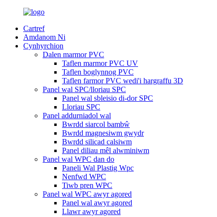
Cartref
Amdanom Ni
Cynhyrchion
Dalen marmor PVC
Taflen marmor PVC UV
Taflen boglynnog PVC
Taflen farmor PVC wedi'i hargraffu 3D
Panel wal SPC/lloriau SPC
Panel wal sbleisio di-dor SPC
Lloriau SPC
Panel addurniadol wal
Bwrdd siarcol bambŵ
Bwrdd magnesiwm gwydr
Bwrdd silicad calsiwm
Panel diliau mêl alwminiwm
Panel wal WPC dan do
Paneli Wal Plastig Wpc
Nenfwd WPC
Tiwb pren WPC
Panel wal WPC awyr agored
Panel wal awyr agored
Llawr awyr agored