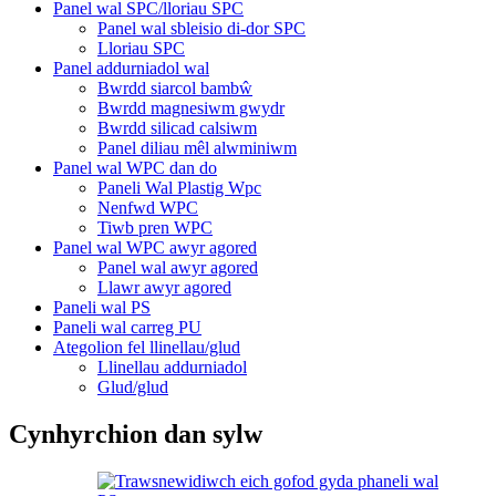
Panel wal SPC/lloriau SPC
Panel wal sbleisio di-dor SPC
Lloriau SPC
Panel addurniadol wal
Bwrdd siarcol bambŵ
Bwrdd magnesiwm gwydr
Bwrdd silicad calsiwm
Panel diliau mêl alwminiwm
Panel wal WPC dan do
Paneli Wal Plastig Wpc
Nenfwd WPC
Tiwb pren WPC
Panel wal WPC awyr agored
Panel wal awyr agored
Llawr awyr agored
Paneli wal PS
Paneli wal carreg PU
Ategolion fel llinellau/glud
Llinellau addurniadol
Glud/glud
Cynhyrchion dan sylw