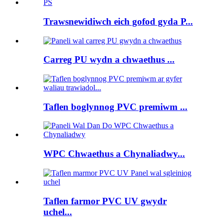
Trawsnewidiwch eich gofod gyda P...
Carreg PU wydn a chwaethus ...
Taflen boglynnog PVC premiwm ...
WPC Chwaethus a Chynaliadwy...
Taflen farmor PVC UV gwydr
uchel...