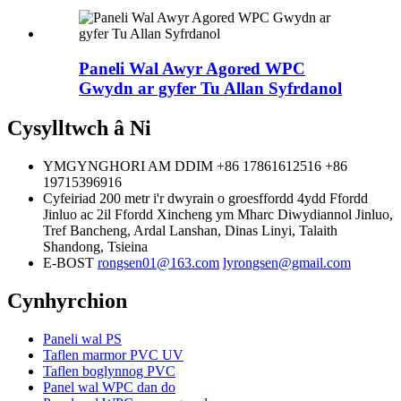
Paneli Wal Awyr Agored WPC
Gwydn ar gyfer Tu Allan Syfrdanol
Cysylltwch â Ni
YMGYNGHORI AM DDIM
+86 17861612516
+86
19715396916
Cyfeiriad
200 metr i'r dwyrain o groesffordd 4ydd Ffordd
Jinluo ac 2il Ffordd Xincheng ym Mharc Diwydiannol Jinluo,
Tref Bancheng, Ardal Lanshan, Dinas Linyi, Talaith
Shandong, Tsieina
E-BOST
rongsen01@163.com
lyrongsen@gmail.com
Cynhyrchion
Paneli wal PS
Taflen marmor PVC UV
Taflen boglynnog PVC
Panel wal WPC dan do