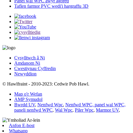
Panel wal WPC awyr agored
Taflen farmor PVC wedi'i hargraffu 3D
Cysylltwch â Ni
Amdanom Ni
Cwestiynau Cyffredin
Newyddion
© Hawlfraint - 2010-2023: Cedwir Pob Hawl.
Map o'r Wefan
AMP Symudol
Bwrdd UV
,
Nenfwd Wpc
,
Nenfwd WPC, panel wal WPC,
paneli nenfwd WPC
,
Wal Wpc
,
Piler Wpc
,
Marmor UV
,
Anfon E-bost
Whatsapp