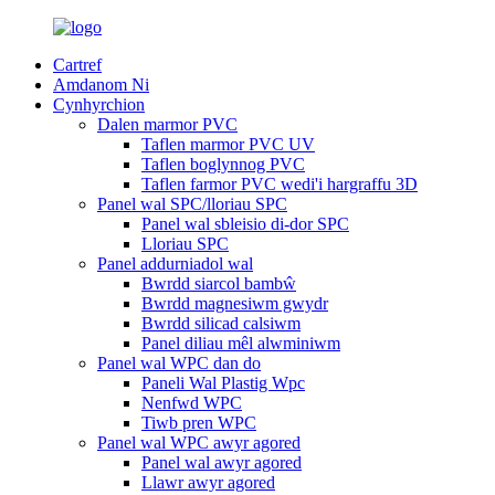
Cartref
Amdanom Ni
Cynhyrchion
Dalen marmor PVC
Taflen marmor PVC UV
Taflen boglynnog PVC
Taflen farmor PVC wedi'i hargraffu 3D
Panel wal SPC/lloriau SPC
Panel wal sbleisio di-dor SPC
Lloriau SPC
Panel addurniadol wal
Bwrdd siarcol bambŵ
Bwrdd magnesiwm gwydr
Bwrdd silicad calsiwm
Panel diliau mêl alwminiwm
Panel wal WPC dan do
Paneli Wal Plastig Wpc
Nenfwd WPC
Tiwb pren WPC
Panel wal WPC awyr agored
Panel wal awyr agored
Llawr awyr agored