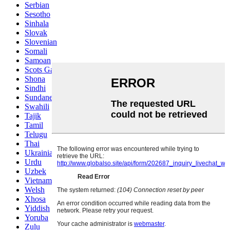
Serbian
Sesotho
Sinhala
Slovak
Slovenian
Somali
Samoan
Scots Gaelic
Shona
Sindhi
Sundanese
Swahili
Tajik
Tamil
Telugu
Thai
Ukrainian
Urdu
Uzbek
Vietnamese
Welsh
Xhosa
Yiddish
Yoruba
Zulu