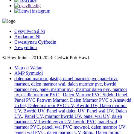
Cysylltwch â Ni
Amdanom Ni
Cwestiynau Cyffredin
Newyddion
© Hawlfraint - 2010-2023: Cedwir Pob Hawl.
Map o'r Wefan
AMP Symudol
dalennau marmor plastig, panel marmor pvc, panel pvc
marmor, dalen marmor wal, dalen marmor pvc, bwrdd
marmor pvc, panel marmor pvc, marmor dalen pvc, marmor
uv, cladin marmor PVC,
,
Dalen Marmor PVC Sglein Uchel,
Panel PVC Patrwm Marmor, Dalen Marmor PVC o Ansawdd
Uchel, Dalen marmor PVC UV, Bwrdd UV, Dalen marmor
UV, Bwrdd UV, Panel wal dalen UV, Panel wal UV, Dalen
UV,
,
Panel UV, marmor bwrdd UV, panel wal UV, dalen
marmor UV, bwrdd ewyn UV, bwrdd PVC, panel wal
marmor PVC, paneli wal PVC mewnol, dalen marmor UV
paneli wal PVC, dalen marmor UV 3mm,
,
Dalen farmor