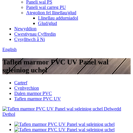
Paneli wal PS
Paneli wal carreg PU
Ategolion fel llinellau/glud
Llinellau addurniadol
Glud/glud
Newyddion
Cwestiynau Cyffredin
Cysylltwch â Ni
English
Taflen marmor PVC UV Panel wal
sgleiniog uchel
Cartref
Cynhyrchion
Dalen marmor PVC
Taflen marmor PVC UV