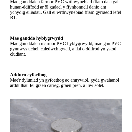
Mae gan ddalen farmor PVC wrthwynebiad fflam da a gall
hunan-ddiffodd ar ôl gadael y ffynhonnell danio am
ychydig eiliadau. Gall ei wrthwynebiad fflam gyrraedd lefel
B1.
Mae ganddo hyblygrwydd
Mae gan ddalen marmor PVC hyblygrwydd, mae gan PVC
gynnwys uchel, caledwch gwell, a llai o ddifrod yn ystod
cludiant.
Addurn cyfoethog
Mae'r dyluniad yn gyfoethog ac amrywiol, gyda gwahanol
arddulliau fel graen carreg, graen pren, a lliw solet.