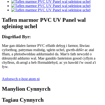
Taflen marmor PVC UV Panel wal
sgleiniog uchel
Disgrifiad Byr:
Mae gan ddalen farmor PVC effaith debyg i farmor, lliwiau
cyfoethog, patrymau realistig, sglein uchel, gwrth-ddŵr ac atal
fflam, a phriodweddau addurniadol da. Mae'n fath newydd o
ddeunydd addurno wal. Mae ganddo fanteision gosod cyflym a
chyfleus, di-arogl a heb fformaldehyd, ac yn hawdd i'w osod a'i
fyw.
Anfonwch e-bost atom ni
Manylion Cynnyrch
Tagiau Cynnyrch