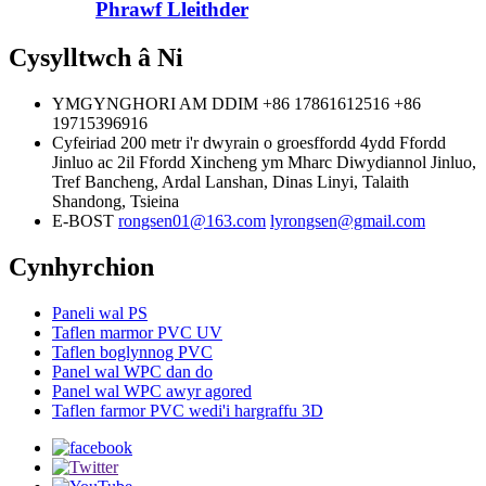
Phrawf Lleithder
Cysylltwch â Ni
YMGYNGHORI AM DDIM
+86 17861612516
+86
19715396916
Cyfeiriad
200 metr i'r dwyrain o groesffordd 4ydd Ffordd
Jinluo ac 2il Ffordd Xincheng ym Mharc Diwydiannol Jinluo,
Tref Bancheng, Ardal Lanshan, Dinas Linyi, Talaith
Shandong, Tsieina
E-BOST
rongsen01@163.com
lyrongsen@gmail.com
Cynhyrchion
Paneli wal PS
Taflen marmor PVC UV
Taflen boglynnog PVC
Panel wal WPC dan do
Panel wal WPC awyr agored
Taflen farmor PVC wedi'i hargraffu 3D