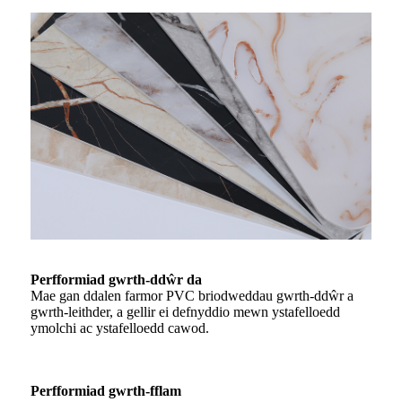
Perfformiad gwrth-ddŵr da
Mae gan ddalen farmor PVC briodweddau gwrth-ddŵr a
gwrth-leithder, a gellir ei defnyddio mewn ystafelloedd
ymolchi ac ystafelloedd cawod.
Perfformiad gwrth-fflam