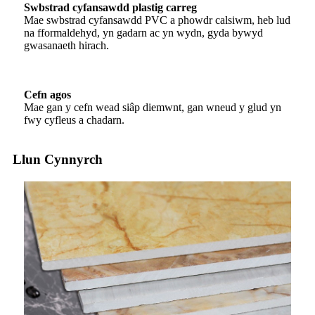
Swbstrad cyfansawdd plastig carreg
Mae swbstrad cyfansawdd PVC a phowdr calsiwm, heb lud
na fformaldehyd, yn gadarn ac yn wydn, gyda bywyd
gwasanaeth hirach.
Cefn agos
Mae gan y cefn wead siâp diemwnt, gan wneud y glud yn
fwy cyfleus a chadarn.
Llun Cynnyrch