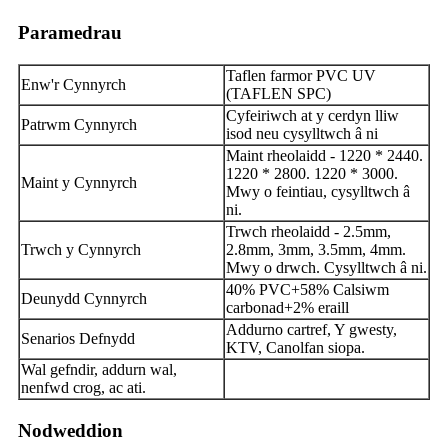
Paramedrau
Taflen farmor PVC UV
Enw'r Cynnyrch
(TAFLEN SPC)
Cyfeiriwch at y cerdyn lliw
Patrwm Cynnyrch
isod neu cysylltwch â ni
Maint rheolaidd - 1220 * 2440.
1220 * 2800. 1220 * 3000.
Maint y Cynnyrch
Mwy o feintiau, cysylltwch â
ni.
Trwch rheolaidd - 2.5mm,
Trwch y Cynnyrch
2.8mm, 3mm, 3.5mm, 4mm.
Mwy o drwch. Cysylltwch â ni.
40% PVC+58% Calsiwm
Deunydd Cynnyrch
carbonad+2% eraill
Addurno cartref, Y gwesty,
Senarios Defnydd
KTV, Canolfan siopa.
Wal gefndir, addurn wal,
nenfwd crog, ac ati.
Nodweddion