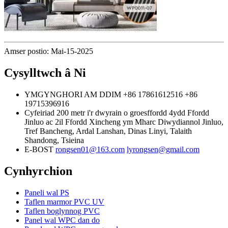
Amser postio: Mai-15-2025
Cysylltwch â Ni
YMGYNGHORI AM DDIM
+86 17861612516
+86
19715396916
Cyfeiriad
200 metr i'r dwyrain o groesffordd 4ydd Ffordd
Jinluo ac 2il Ffordd Xincheng ym Mharc Diwydiannol Jinluo,
Tref Bancheng, Ardal Lanshan, Dinas Linyi, Talaith
Shandong, Tsieina
E-BOST
rongsen01@163.com
lyrongsen@gmail.com
Cynhyrchion
Paneli wal PS
Taflen marmor PVC UV
Taflen boglynnog PVC
Panel wal WPC dan do