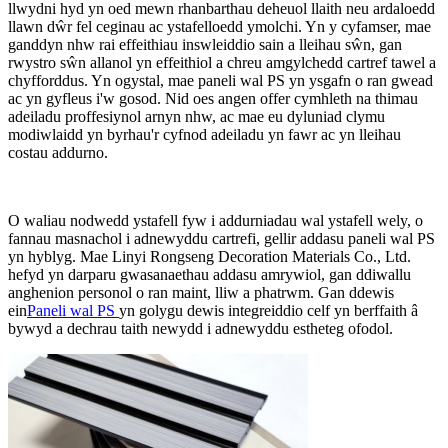
llwydni hyd yn oed mewn rhanbarthau deheuol llaith neu ardaloedd
llawn dŵr fel ceginau ac ystafelloedd ymolchi. Yn y cyfamser, mae
ganddyn nhw rai effeithiau inswleiddio sain a lleihau sŵn, gan
rwystro sŵn allanol yn effeithiol a chreu amgylchedd cartref tawel a
chyfforddus. Yn ogystal, mae paneli wal PS yn ysgafn o ran gwead
ac yn gyfleus i'w gosod. Nid oes angen offer cymhleth na thimau
adeiladu proffesiynol arnyn nhw, ac mae eu dyluniad clymu
modiwlaidd yn byrhau'r cyfnod adeiladu yn fawr ac yn lleihau
costau addurno.
O waliau nodwedd ystafell fyw i addurniadau wal ystafell wely, o
fannau masnachol i adnewyddu cartrefi, gellir addasu paneli wal PS
yn hyblyg. Mae Linyi Rongseng Decoration Materials Co., Ltd.
hefyd yn darparu gwasanaethau addasu amrywiol, gan ddiwallu
anghenion personol o ran maint, lliw a phatrwm. Gan ddewis
ein
Paneli wal PS
yn golygu dewis integreiddio celf yn berffaith â
bywyd a dechrau taith newydd i adnewyddu estheteg ofodol.