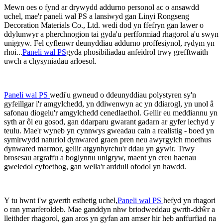
Mewn oes o fynd ar drywydd addurno personol ac o ansawdd
uchel, mae'r paneli wal PS a lansiwyd gan Linyi Rongseng
Decoration Materials Co., Ltd. wedi dod yn ffefryn gan lawer o
ddylunwyr a pherchnogion tai gyda'u perfformiad rhagorol a'u swyn
unigryw. Fel cyflenwr deunyddiau addurno proffesiynol, rydym yn
rhoi...
Paneli wal PS
gyda phosibiliadau anfeidrol trwy grefftwaith
uwch a chysyniadau arloesol.
Paneli wal PS
wedi'u gwneud o ddeunyddiau polystyren sy'n
gyfeillgar i'r amgylchedd, yn ddiwenwyn ac yn ddiarogl, yn unol â
safonau diogelu'r amgylchedd cenedlaethol. Gellir eu meddiannu yn
syth ar ôl eu gosod, gan ddarparu gwarant gadarn ar gyfer iechyd y
teulu. Mae'r wyneb yn cynnwys gweadau cain a realistig - boed yn
symlrwydd naturiol dynwared graen pren neu awyrgylch moethus
dynwared marmor, gellir atgynhyrchu'r ddau yn gywir. Trwy
brosesau argraffu a boglynnu unigryw, maent yn creu haenau
gweledol cyfoethog, gan wella'r arddull ofodol yn hawdd.
Y tu hwnt i'w gwerth esthetig uchel,
Paneli wal PS
hefyd yn rhagori
o ran ymarferoldeb. Mae ganddyn nhw briodweddau gwrth-ddŵr a
lleithder rhagorol, gan aros yn gyfan am amser hir heb anffurfiad na