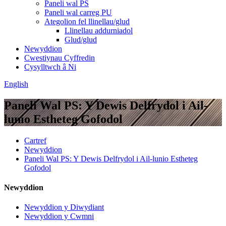
Paneli wal PS
Paneli wal carreg PU
Ategolion fel llinellau/glud
Llinellau addurniadol
Glud/glud
Newyddion
Cwestiynau Cyffredin
Cysylltwch â Ni
English
Paneli Wal PS: Y Dewis Delfrydol i Ail-
lunio Estheteg Gofodol
Cartref
Newyddion
Paneli Wal PS: Y Dewis Delfrydol i Ail-lunio Estheteg
Gofodol
Newyddion
Newyddion y Diwydiant
Newyddion y Cwmni