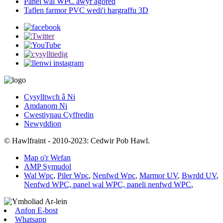
Panel wal WPC awyr agored
Taflen farmor PVC wedi'i hargraffu 3D
Cysylltwch â Ni
Amdanom Ni
Cwestiynau Cyffredin
Newyddion
© Hawlfraint - 2010-2023: Cedwir Pob Hawl.
Map o'r Wefan
AMP Symudol
Wal Wpc
,
Piler Wpc
,
Nenfwd Wpc
,
Marmor UV
,
Bwrdd UV
,
Nenfwd WPC, panel wal WPC, paneli nenfwd WPC
,
Anfon E-bost
Whatsapp