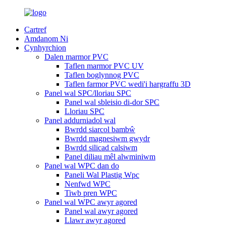
Cartref
Amdanom Ni
Cynhyrchion
Dalen marmor PVC
Taflen marmor PVC UV
Taflen boglynnog PVC
Taflen farmor PVC wedi'i hargraffu 3D
Panel wal SPC/lloriau SPC
Panel wal sbleisio di-dor SPC
Lloriau SPC
Panel addurniadol wal
Bwrdd siarcol bambŵ
Bwrdd magnesiwm gwydr
Bwrdd silicad calsiwm
Panel diliau mêl alwminiwm
Panel wal WPC dan do
Paneli Wal Plastig Wpc
Nenfwd WPC
Tiwb pren WPC
Panel wal WPC awyr agored
Panel wal awyr agored
Llawr awyr agored